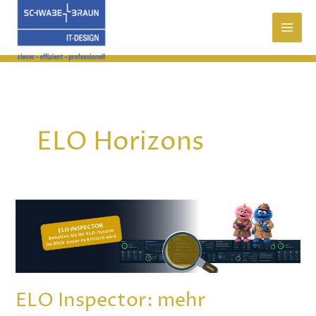
Zum
Inhalt
springen
ELO Horizons
ELO
Inspector:
mehr
Stabilität,
mehr
Transparenz,
ELO Inspector: mehr
mehr