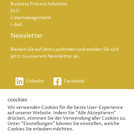
Business Process Solutions
ELO
Colormanagement
i-doit
Newsletter
Bleiben Sie auf dem Laufenden und melden Sie sich
jetzt zu unserem Newsletter an.
LinkedIn
Facebook
coockies
Wir verwenden Cookies für die beste User-Experience
auf unserer Website. Indem Sie "Alle Akzeptieren"
2026 ©
Datensch
drücken, stimmen Sie der Verwendung aller Cookies zu.
schwabe+braun
utz
Unter "Einstellungen" können Sie einstellen, welche
AGB
Cookies Sie erlauben möchten.