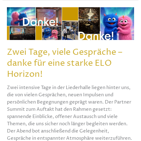
Zwei
Tage,
viele
Gespräche
–
danke
Zwei Tage, viele Gespräche –
für
danke für eine starke ELO
eine
starke
Horizon!
ELO
Horizon!
Zwei intensive Tage in der Liederhalle liegen hinter uns,
die von vielen Gesprächen, neuen Impulsen und
persönlichen Begegnungen geprägt waren. Der Partner
Summit zum Auftakt hat den Rahmen gesetzt:
spannende Einblicke, offener Austausch und viele
Themen, die uns sicher noch länger begleiten werden.
Der Abend bot anschließend die Gelegenheit,
Gespräche in entspannter Atmosphäre weiterzuführen.