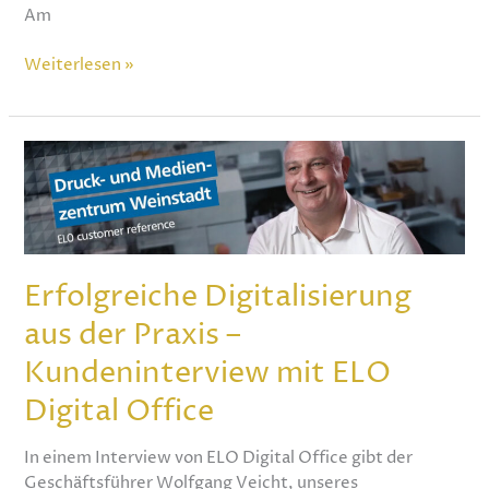
Am
Weiterlesen »
Erfolgreiche
Digitalisierung
aus
der
Praxis
–
Erfolgreiche Digitalisierung
Kundeninterview
aus der Praxis –
mit
ELO
Kundeninterview mit ELO
Digital
Digital Office
Office
In einem Interview von ELO Digital Office gibt der
Geschäftsführer Wolfgang Veicht, unseres