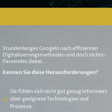
Stundenlanges Googeln nach effizienten
Digitalisierungsmethoden und doch nichts­
Passendes dabei.
Kennen Sie diese Herausforderungen?
Sie fühlen sich nicht gut genug informiert
über geeignete Technologien und
Prozesse.