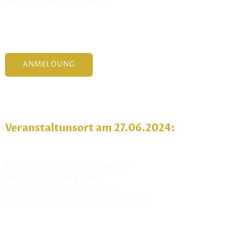
Veranstaltungsende
ANMELDUNG
Veranstaltunsort am 27.06.2024:
ELO Digital Office GmbH
Niederlassung Süd
In den Entenäckern 30
70599 Stuttgart – Plieningen