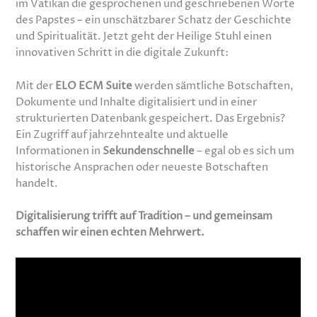
im Vatikan die gesprochenen und geschriebenen Worte
des Papstes – ein unschätzbarer Schatz der Geschichte
und Spiritualität. Jetzt geht der Heilige Stuhl einen
innovativen Schritt in die digitale Zukunft:
Mit der
ELO ECM Suite
werden sämtliche Botschaften,
Dokumente und Inhalte digitalisiert und in einer
strukturierten Datenbank gespeichert. Das Ergebnis?
Ein Zugriff auf jahrzehntealte und aktuelle
Informationen in
Sekundenschnelle
– egal ob es sich um
historische Ansprachen oder neueste Botschaften
handelt.
Digitalisierung trifft auf Tradition – und gemeinsam
schaffen wir einen echten Mehrwert.