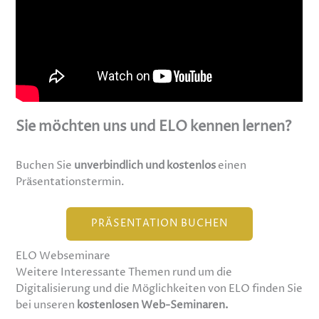
Sie möchten uns und ELO kennen lernen?
Buchen Sie
unverbindlich und kostenlos
einen
Präsentationstermin.
PRÄSENTATION BUCHEN
ELO Webseminare
Weitere Interessante Themen rund um die
Digitalisierung und die Möglichkeiten von ELO finden Sie
bei unseren
kostenlosen Web-Seminaren.